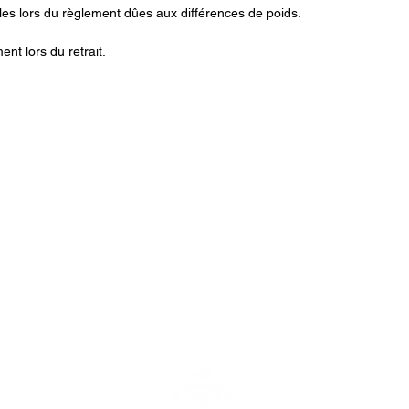
bles lors du règlement dûes aux différences de poids.
nt lors du retrait.
lart2vivre49@gmail.com
07 82 66 12 24
L'Art 2 Vivre - 3, rue de la
©2021 par Communication A Part