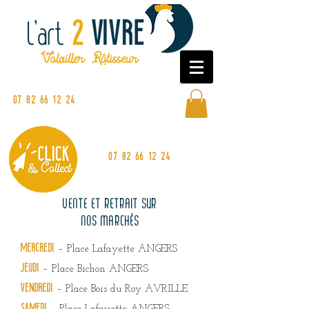
Commandez en ligne ou sur nos
marchés
07 82 66 12 24
07 82 66 12 24
VENTE ET RETRAIT
SUR
NOS MARCHÉS
Mercredi
– Place Lafayette ANGERS
JEUDi
– Place Bichon ANGERS
VENDREdi
– Place Bois du Roy AVRILLE
SAMEdi