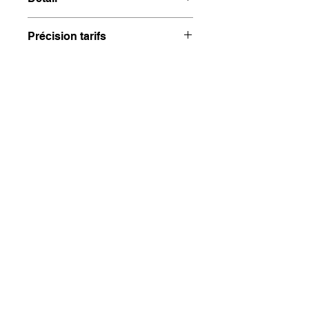
27,90€ / kg
Précision tarifs
Des variations tarifaires sont 
possibles lors du règlement dûes aux 
différences de poids.
Le règlement sera effectué 
uniquement lors du retrait.