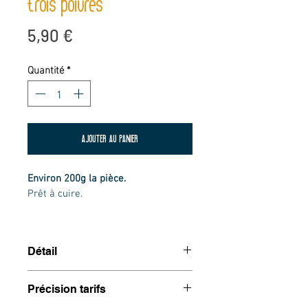
trois poivres
Prix
5,90 €
Quantité
*
AJOUTER AU PANIER
Environ 200g la pièce. 
Prêt à cuire.
Détail
29,90€ / kg
Précision tarifs