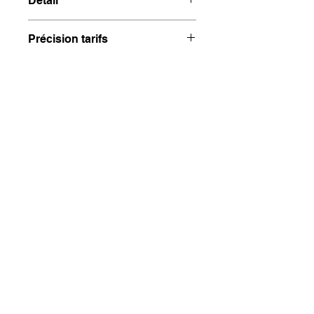
Détail
28,90€ / kg
Précision tarifs
Des variations tarifaires sont 
possibles lors du règlement dûes aux 
différences de poids.
Le règlement sera effectué 
uniquement lors du retrait.